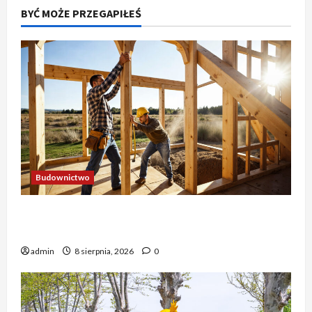
BYĆ MOŻE PRZEGAPIŁEŚ
Budownictwo
Nowoczesne Konstrukcje Drewniane – Solidne
Domy z Drewna
admin
8 sierpnia, 2026
0