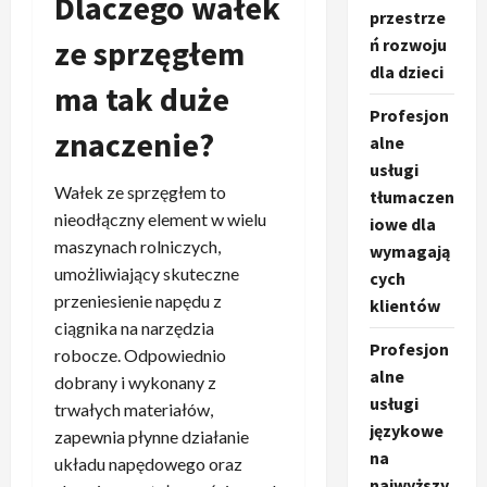
Dlaczego wałek
przestrze
ze sprzęgłem
ń rozwoju
dla dzieci
ma tak duże
Profesjon
znaczenie?
alne
usługi
Wałek ze sprzęgłem to
tłumaczen
nieodłączny element w wielu
iowe dla
maszynach rolniczych,
wymagają
umożliwiający skuteczne
cych
przeniesienie napędu z
klientów
ciągnika na narzędzia
Profesjon
robocze. Odpowiednio
alne
dobrany i wykonany z
usługi
trwałych materiałów,
językowe
zapewnia płynne działanie
na
układu napędowego oraz
najwyższy