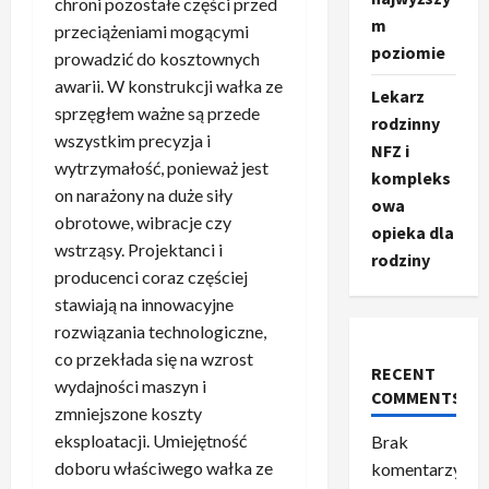
chroni pozostałe części przed
m
przeciążeniami mogącymi
poziomie
prowadzić do kosztownych
awarii. W konstrukcji wałka ze
Lekarz
sprzęgłem ważne są przede
rodzinny
wszystkim precyzja i
NFZ i
wytrzymałość, ponieważ jest
kompleks
on narażony na duże siły
owa
obrotowe, wibracje czy
opieka dla
wstrząsy. Projektanci i
rodziny
producenci coraz częściej
stawiają na innowacyjne
rozwiązania technologiczne,
co przekłada się na wzrost
RECENT
wydajności maszyn i
COMMENTS
zmniejszone koszty
eksploatacji. Umiejętność
Brak
doboru właściwego wałka ze
komentarzy