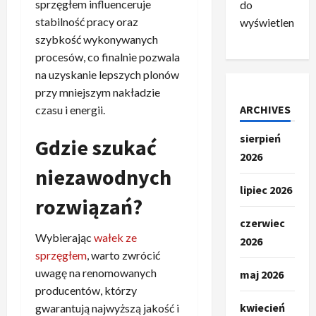
sprzęgłem influenceruje
do
stabilność pracy oraz
wyświetlenia.
szybkość wykonywanych
procesów, co finalnie pozwala
na uzyskanie lepszych plonów
przy mniejszym nakładzie
ARCHIVES
czasu i energii.
sierpień
Gdzie szukać
2026
niezawodnych
lipiec 2026
rozwiązań?
czerwiec
Wybierając
wałek ze
2026
sprzęgłem
, warto zwrócić
uwagę na renomowanych
maj 2026
producentów, którzy
kwiecień
gwarantują najwyższą jakość i