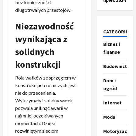
lipiec 2024
bez konieczności
długotrwałych przestojów.
Niezawodność
CATEGORIES
wynikająca z
Biznes i
solidnych
finanse
konstrukcji
Budownictwo
Rola wałków ze sprzęgłem w
Dom i
konstrukcjach rolniczych jest
ogród
nie do przecenienia.
Wytrzymały i solidny wałek
Internet
pozwala uniknąć awarii w
najmniej oczekiwanych
Moda
momentach. Dzięki
rozwiniętym sieciom
Motoryzacja