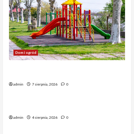
Dom i ogród
Nowoczesne place zabaw: bezpieczna
przestrzeń rozwoju dla dzieci
admin
7 sierpnia, 2026
0
Biznes i finanse
Profesjonalne usługi tłumaczeniowe dla
wymagających klientów
admin
4 sierpnia, 2026
0
Biznes i finanse