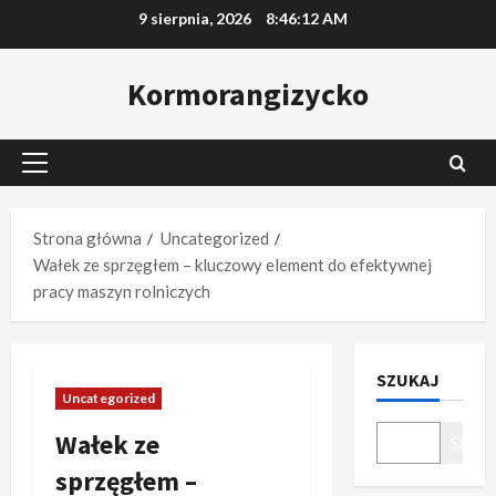
Przejdź
9 sierpnia, 2026
8:46:13 AM
do
treści
Kormorangizycko
Menu
główne
Strona główna
Uncategorized
Wałek ze sprzęgłem – kluczowy element do efektywnej
pracy maszyn rolniczych
SZUKAJ
Uncategorized
Wałek ze
Szukaj
sprzęgłem –