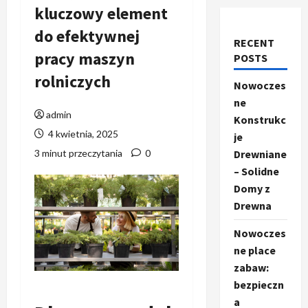
kluczowy element
do efektywnej
RECENT
pracy maszyn
POSTS
rolniczych
Nowoczes
ne
admin
Konstrukc
4 kwietnia, 2025
je
3 minut przeczytania
0
Drewniane
– Solidne
Domy z
Drewna
Nowoczes
ne place
zabaw:
bezpieczn
a