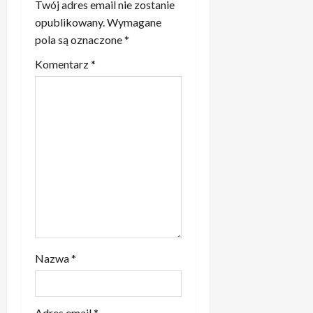
Twój adres email nie zostanie
p
opublikowany.
Wymagane
pola są oznaczone
*
i
Komentarz
*
s
y
Nazwa
*
Adres email
*