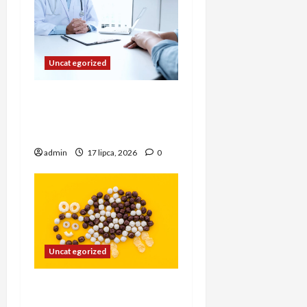
Uncategorized
Lekarz rodzinny NFZ i
kompleksowa opieka dla
rodziny
admin
17 lipca, 2026
0
Uncategorized
Przekąski na urodziny
dziecka