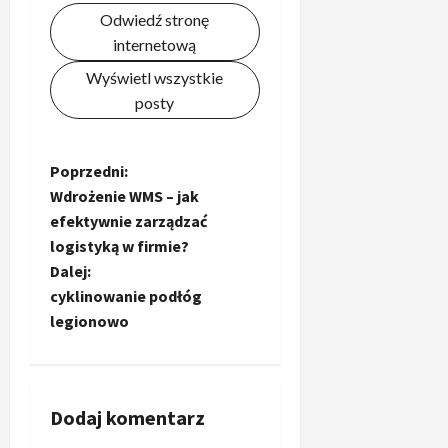
Odwiedź stronę
internetową
Wyświetl wszystkie
posty
Z
Poprzedni:
Wdrożenie WMS – jak
o
efektywnie zarządzać
logistyką w firmie?
b
Dalej:
a
cyklinowanie podłóg
legionowo
c
z
Dodaj komentarz
w