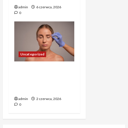
admin
6 czerwca, 2026
0
Uncategorized
Zaawansowane techniki
leczenia twarzy i zgryzu –
wszystko, co warto
wiedzieć
admin
2 czerwca, 2026
0