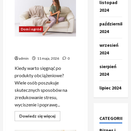
listopad
akcesoria
dla
2024
niemowląt
–
dlaczego
liczy
październik
się
Dom i ogród
spokojny
2024
sen?
Produkty obciążeniowe:
wrzesień
komfort, spokój i lepszy sen
2024
admin
11 maja, 2026
0
sierpień
Kiedy warto sięgnąć po
2024
produkty obciążeniowe?
Wiele osób poszukuje
lipiec 2024
skutecznych sposobów na
zredukowanie stresu,
wyciszenie i poprawę...
Dowiedz
Dowiedz się więcej
CATEGORIES
się
więcej
o
Biznes i