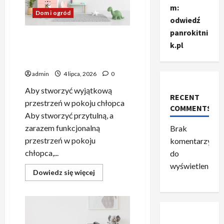
Witalności
m:
Dom i ogród
odwiedź
panrokitni
Komfortowe łóżko do
k.pl
pokoju chłopca — kluczowe
wskazówki
admin
4 lipca, 2026
0
Aby stworzyć wyjątkową
RECENT
przestrzeń w pokoju chłopca
COMMENTS
Aby stworzyć przytulną, a
zarazem funkcjonalną
Brak
przestrzeń w pokoju
komentarzy
chłopca,...
do
wyświetlenia.
Dowiedz
Dowiedz się więcej
się
więcej
o
Komfortowe
łóżko
do
pokoju