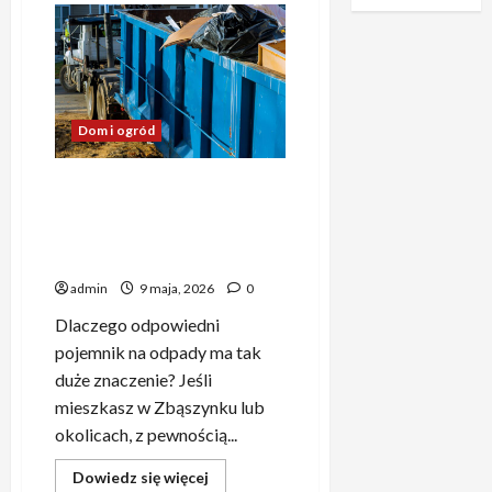
Produkty
obciążeniowe
–
innowacyjne
wsparcie
dla
ciała
i
Dom i ogród
umysłu
Pojemniki na odpady
Zbąszynek – korzystne i
ekologiczne rozwiązania dla
mieszkańców
admin
9 maja, 2026
0
Dlaczego odpowiedni
pojemnik na odpady ma tak
duże znaczenie? Jeśli
mieszkasz w Zbąszynku lub
okolicach, z pewnością...
Dowiedz
Dowiedz się więcej
się