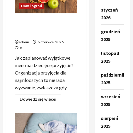
idealny
Dom i ogród
model?
styczeń
2026
Przekąski na urodziny
dziecka – pyszne i kreatywne
grudzień
pomysły
2025
admin
6 czerwca, 2026
0
listopad
Jak zaplanować wyjątkowe
2025
menu na dziecięce przyjęcie?
Organizacja przyjęcia dla
październik
najmłodszych to nie lada
2025
wyzwanie, zwłaszcza gdy...
wrzesień
Dowiedz
Dowiedz się więcej
się
2025
więcej
o
Przekąski
sierpień
na
urodziny
2025
dziecka
–