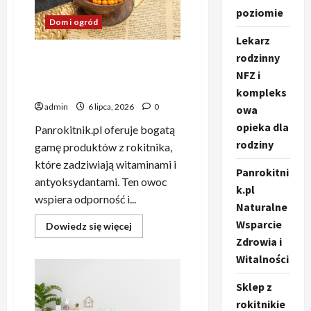
poziomie
Dom i ogród
Lekarz
rodzinny
Panrokitnik.pl Naturalne
Wsparcie Zdrowia i
NFZ i
Witalności
kompleks
admin
6 lipca, 2026
0
owa
opieka dla
Panrokitnik.pl oferuje bogatą
rodziny
gamę produktów z rokitnika,
które zadziwiają witaminami i
Panrokitni
antyoksydantami. Ten owoc
k.pl
wspiera odporność i...
Naturalne
Wsparcie
Dowiedz
Dowiedz się więcej
się
Zdrowia i
więcej
o
Witalności
Panrokitnik.pl
Naturalne
Wsparcie
Sklep z
Zdrowia
rokitnikie
i