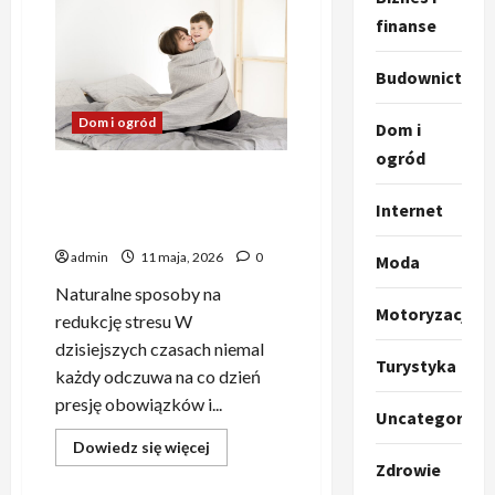
Produkty
obciążeniowe:
finanse
komfort,
spokój
i
Budownictwo
lepszy
sen
Dom i ogród
Dom i
ogród
Produkty obciążeniowe –
innowacyjne wsparcie dla
Internet
ciała i umysłu
admin
11 maja, 2026
0
Moda
Naturalne sposoby na
Motoryzacja
redukcję stresu W
dzisiejszych czasach niemal
Turystyka
każdy odczuwa na co dzień
presję obowiązków i...
Uncategorize
Dowiedz
Dowiedz się więcej
się
Zdrowie
więcej
o