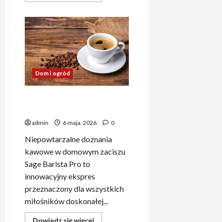
więcej
o
Pojemniki
na
odpady
Zbąszynek
–
korzystne
i
ekologiczne
Dom i ogród
rozwiązania
dla
mieszkańców
Sage Barista Pro – Przełom
w domowej kawiarni
admin
6 maja, 2026
0
Niepowtarzalne doznania
kawowe w domowym zaciszu
Sage Barista Pro to
innowacyjny ekspres
przeznaczony dla wszystkich
miłośników doskonałej...
Dowiedz
Dowiedz się więcej