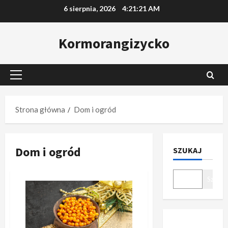
Przejdź
6 sierpnia, 2026
4:21:22 AM
do
treści
Kormorangizycko
Menu
główne
Strona główna
Dom i ogród
Dom i ogród
SZUKAJ
Szukaj