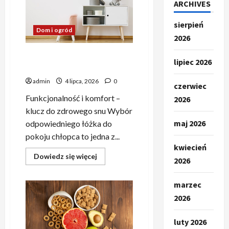
ARCHIVES
chłopca
—
kluczowe
sierpień
wskazówki
Dom i ogród
2026
Łóżko do pokoju chłopca –
lipiec 2026
jak wybrać idealny model?
admin
4 lipca, 2026
0
czerwiec
Funkcjonalność i komfort –
2026
klucz do zdrowego snu Wybór
maj 2026
odpowiedniego łóżka do
pokoju chłopca to jedna z...
kwiecień
Dowiedz
Dowiedz się więcej
2026
się
więcej
o
marzec
Łóżko
do
2026
pokoju
chłopca
–
jak
luty 2026
wybrać