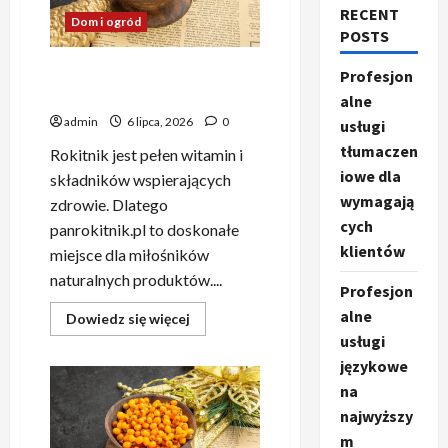
RECENT
Dom i ogród
POSTS
Sklep z rokitnikiem: odwiedź
Profesjon
panrokitnik.pl
alne
admin
6 lipca, 2026
0
usługi
tłumaczen
Rokitnik jest pełen witamin i
iowe dla
składników wspierających
wymagają
zdrowie. Dlatego
cych
panrokitnik.pl to doskonałe
klientów
miejsce dla miłośników
naturalnych produktów....
Profesjon
alne
Dowiedz
Dowiedz się więcej
się
usługi
więcej
o
językowe
Sklep
z
na
rokitnikiem:
najwyższy
odwiedź
panrokitnik.pl
m