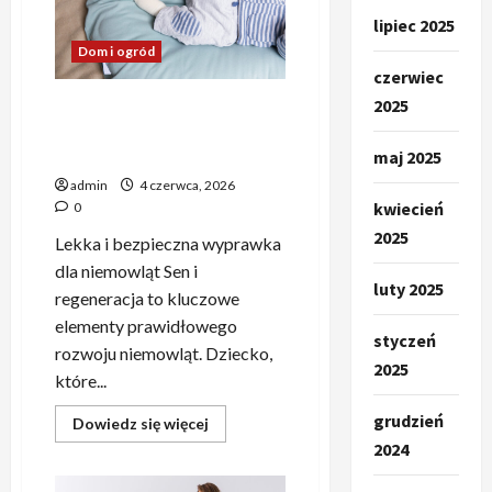
pyszne
lipiec 2025
i
kreatywne
Dom i ogród
pomysły
czerwiec
2025
Najważniejsze akcesoria dla
niemowląt – dlaczego liczy
się spokojny sen?
maj 2025
admin
4 czerwca, 2026
kwiecień
0
2025
Lekka i bezpieczna wyprawka
dla niemowląt Sen i
luty 2025
regeneracja to kluczowe
elementy prawidłowego
styczeń
rozwoju niemowląt. Dziecko,
2025
które...
grudzień
Dowiedz
Dowiedz się więcej
się
2024
więcej
o
Najważniejsze