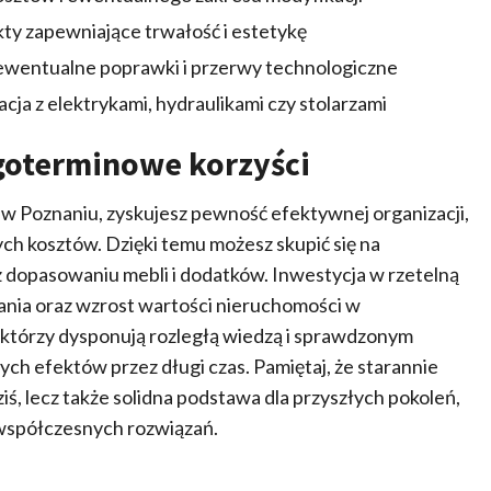
ty zapewniające trwałość i estetykę
 ewentualne poprawki i przerwy technologiczne
ja z elektrykami, hydraulikami czy stolarzami
goterminowe korzyści
 Poznaniu, zyskujesz pewność efektywnej organizacji,
wych kosztów. Dzięki temu możesz skupić się na
z dopasowaniu mebli i dodatków. Inwestycja w rzetelną
ania oraz wzrost wartości nieruchomości w
, którzy dysponują rozległą wiedzą i sprawdzonym
ych efektów przez długi czas. Pamiętaj, że starannie
iś, lecz także solidna podstawa dla przyszłych pokoleń,
 współczesnych rozwiązań.