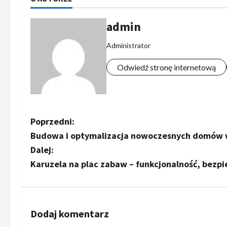
admin
Administrator
Odwiedź stronę internetową
Z
Poprzedni:
Budowa i optymalizacja nowoczesnych domów w
o
Dalej:
b
Karuzela na plac zabaw – funkcjonalność, bez
a
c
Dodaj komentarz