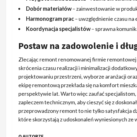
Dobór materiałów
– zainwestowanie w produk
Harmonogram prac
– uwzględnienie czasu na
Koordynacja specjalistów
– sprawna komunikac
Postaw na zadowolenie i dłu
Zlecając remont renomowanej firmie remontowej w
skrócenia czasu realizacji i minimalizacji dodatko
projektowaniu przestrzeni, wyborze aranżacji ora
ekipę remontową przekłada się na komfort mieszk
perspektywie lat. Warto więc zaufać specjalistom
zapleczem technicznym, aby cieszyć się z doskonał
przeprowadzony remont to nie tylko satysfakcja dz
które skorzystają z udoskonaleń wyniesionych ze
O AUTORZE