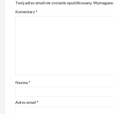
z
Twój adres email nie zostanie opublikowany.
Wymagane p
w
Komentarz
*
p
i
s
y
Nazwa
*
Adres email
*