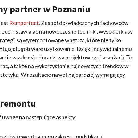
ny partner w Poznaniu
jest
Remperfect
. Zespół doświadczonych fachowców
leceń, stawiając na nowoczesne techniki, wysokiej klasy
trategii są wyremontowane wnętrza, które nie tylko
ntują długotrwałe użytkowanie. Dzięki indywidualnemu
arcie w zakresie doradztwa projektowego i aranżacji. To
prac, a także na wykorzystanie najnowszych trendów w
 estetyką. W rezultacie nawet najbardziej wymagający
 remontu
 uwagę na następujące aspekty:
kosztów i ewentualnego zakresu modyfikacji