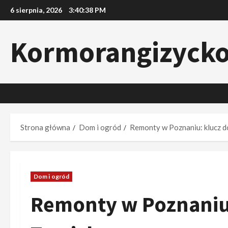
Przejdź
6 sierpnia, 2026
3:40:39 PM
do
treści
Kormorangizyck
Strona główna
Dom i ogród
Remonty w Poznaniu: klucz d
Dom i ogród
Remonty w Poznaniu: