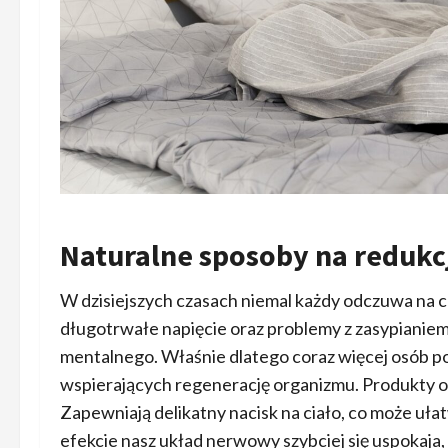
Naturalne sposoby na redukcj
W dzisiejszych czasach niemal każdy odczuwa na co
długotrwałe napięcie oraz problemy z zasypianie
mentalnego. Właśnie dlatego coraz więcej osób p
wspierających regenerację organizmu. Produkty o
Zapewniają delikatny nacisk na ciało, co może uła
efekcie nasz układ nerwowy szybciej się uspokaj