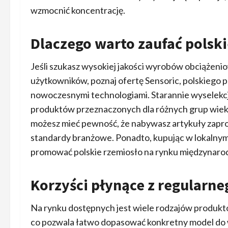
wzmocnić koncentrację.
Dlaczego warto zaufać pols
Jeśli szukasz wysokiej jakości wyrobów obciążeni
użytkowników, poznaj ofertę Sensoric, polskiego p
nowoczesnymi technologiami. Starannie wyselekcj
produktów przeznaczonych dla różnych grup wieko
możesz mieć pewność, że nabywasz artykuły zapr
standardy branżowe. Ponadto, kupując w lokalnym
promować polskie rzemiosło na rynku międzynar
Korzyści płynące z regularn
Na rynku dostępnych jest wiele rodzajów produktów
co pozwala łatwo dopasować konkretny model do 