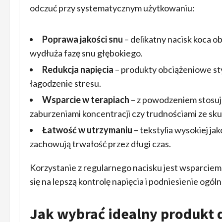
odczuć przy systematycznym użytkowaniu:
Poprawa jakości snu
– delikatny nacisk koca 
wydłuża fazę snu głębokiego.
Redukcja napięcia
– produkty obciążeniowe sty
łagodzenie stresu.
Wsparcie w terapiach
– z powodzeniem stosuje
zaburzeniami koncentracji czy trudnościami ze sk
Łatwość w utrzymaniu
– tekstylia wysokiej ja
zachowują trwałość przez długi czas.
Korzystanie z regularnego nacisku jest wsparciem
się na lepszą kontrolę napięcia i podniesienie ogól
Jak wybrać idealny produkt d