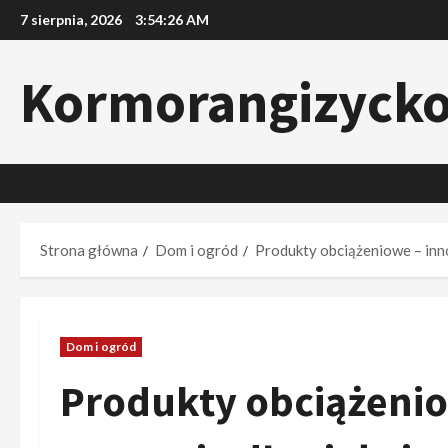
Przejdź
7 sierpnia, 2026
3:54:27 AM
do
treści
Kormorangizyck
Strona główna
Dom i ogród
Produkty obciążeniowe – inno
Dom i ogród
Produkty obciążeni