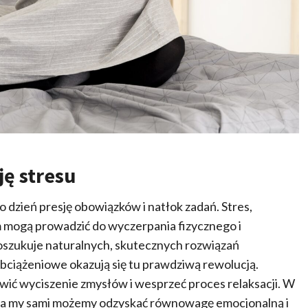
ę stresu
 dzień presję obowiązków i natłok zadań. Stres,
m mogą prowadzić do wyczerpania fizycznego i
oszukuje naturalnych, skutecznych rozwiązań
bciążeniowe okazują się tu prawdziwą rewolucją.
twić wyciszenie zmysłów i wesprzeć proces relaksacji. W
a, a my sami możemy odzyskać równowagę emocjonalną i