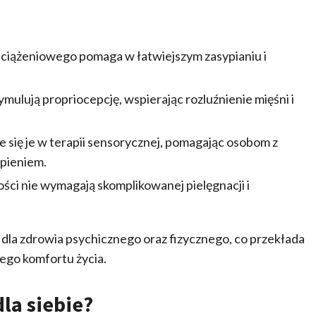
obciążeniowego pomaga w łatwiejszym zasypianiu i
mulują propriocepcję, wspierając rozluźnienie mięśni i
 się je w terapii sensorycznej, pomagając osobom z
upieniem.
kości nie wymagają skomplikowanej pielęgnacji i
 dla zdrowia psychicznego oraz fizycznego, co przekłada
nego komfortu życia.
la siebie?