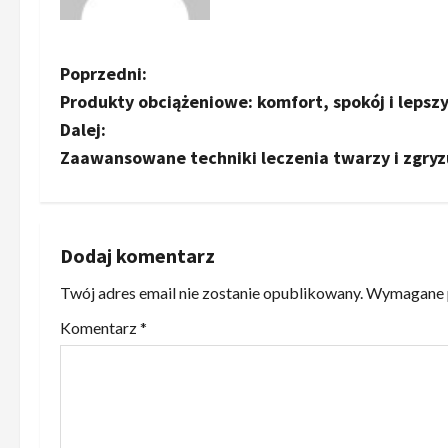
Z
Poprzedni:
Produkty obciążeniowe: komfort, spokój i lepszy
o
Dalej:
b
Zaawansowane techniki leczenia twarzy i zgryz
a
c
Dodaj komentarz
z
Twój adres email nie zostanie opublikowany.
Wymagane p
w
Komentarz
*
p
i