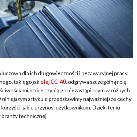
luczowa dla ich długowieczności i bezawaryjnej pracy.
ego, takiego jak
olej CC-40
, odgrywa szczególną rolę.
ściwościami, które czynią go niezastąpionym w różnych
 niniejszym artykule przedstawimy najważniejsze cechy
korzyści, jakie przynosi użytkownikom. Dzięki temu
w branży technicznej.