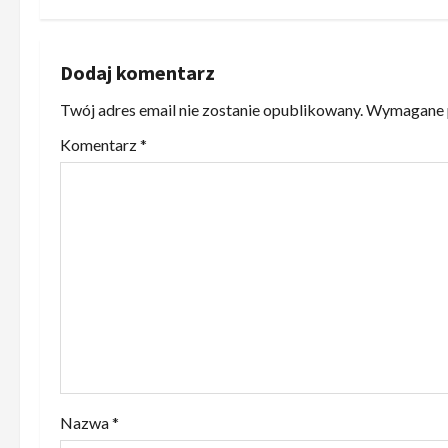
c
z
Dodaj komentarz
Twój adres email nie zostanie opublikowany.
Wymagane p
w
Komentarz
*
p
i
s
y
Nazwa
*