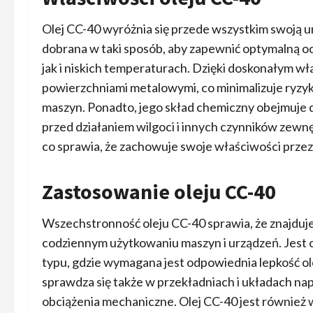
Olej CC-40 wyróżnia się przede wszystkim swoją un
dobrana w taki sposób, aby zapewnić optymalną
jak i niskich temperaturach. Dzięki doskonałym w
powierzchniami metalowymi, co minimalizuje ryzy
maszyn. Ponadto, jego skład chemiczny obejmuje 
przed działaniem wilgoci i innych czynników zewnęt
co sprawia, że zachowuje swoje właściwości przez
Zastosowanie oleju CC-40
Wszechstronność oleju CC-40 sprawia, że znajduj
codziennym użytkowaniu maszyn i urządzeń. Jest 
typu, gdzie wymagana jest odpowiednia lepkość ol
sprawdza się także w przekładniach i układach n
obciążenia mechaniczne. Olej CC-40 jest również