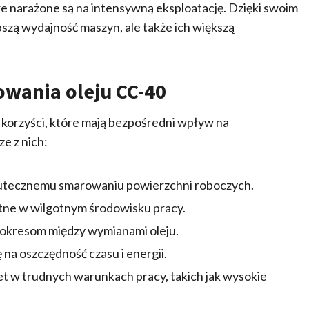
 narażone są na intensywną eksploatację. Dzięki swoim
szą wydajność maszyn, ale także ich większą
owania oleju CC-40
korzyści, które mają bezpośredni wpływ na
e z nich:
kutecznemu smarowaniu powierzchni roboczych.
totne w wilgotnym środowisku pracy.
m okresom między wymianami oleju.
na oszczędność czasu i energii.
t w trudnych warunkach pracy, takich jak wysokie