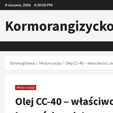
Przejdź
8 sierpnia, 2026
8:30:03 PM
do
treści
Kormorangizyck
Strona główna
Motoryzacja
Olej CC-40 – właściwości, za
Motoryzacja
Olej CC-40 – właściw