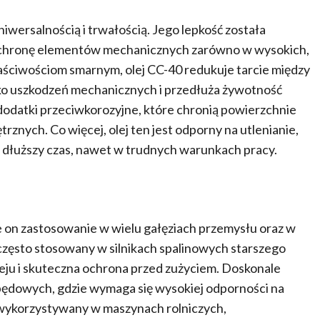
iwersalnością i trwałością. Jego lepkość została
 ochronę elementów mechanicznych zarówno w wysokich,
łaściwościom smarnym, olej CC-40 redukuje tarcie między
ko uszkodzeń mechanicznych i przedłuża żywotność
dodatki przeciwkorozyjne, które chronią powierzchnie
rznych. Co więcej, olej ten jest odporny na utlenianie,
 dłuższy czas, nawet w trudnych warunkach pracy.
e on zastosowanie w wielu gałęziach przemysłu oraz w
często stosowany w silnikach spalinowych starszego
eju i skuteczna ochrona przed zużyciem. Doskonale
apędowych, gdzie wymaga się wysokiej odporności na
 wykorzystywany w maszynach rolniczych,