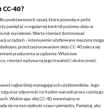
 CC-40?
lku podstawowych zasad, które pozwolą w pełni
ży pamiętać o regularnej kontroli poziomu oleju w
iu lub wyciekowi. Warto również dostosować
tacji urządzeń – intensywnie użytkowane maszyny mogą
atkowo, przed zastosowaniem oleju CC-40 zaleca się
eceniami producenta urządzenia. Właściwe
cu, również wpływa na jego trwałość i skuteczność.
a nawet najbardziej wymagających użytkowników. Jego
ozją oraz odporność na trudne warunki pracy czynią go
ych. Wybierając olej CC-40, inwestujesz w
da się na oszczędność czasu i pieniędzy. Pamiętaj, aby