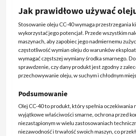
Jak prawidłowo używać oleju
Stosowanie oleju CC-40 wymaga przestrzegania ki
wykorzystać jego potencjał. Przede wszystkim nale
maszynach, aby zapobiec jego nadmiernemu zużyc
częstotliwość wymian oleju do warunków eksploa
wymagać częstszej wymiany środka smarnego. Dod
sprawdzenie, czy dany produkt jest zgodny z zal
przechowywanie oleju, w suchym i chłodnym miejs
Podsumowanie
Olej CC-40 to produkt, który spełnia oczekiwani
wyjątkowe właściwości smarne, ochrona przed kor
niezastąpionym w wielu zastosowaniach techniczn
niezawodność i trwałość swoich maszyn, co przekła