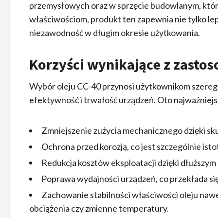
przemysłowych oraz w sprzęcie budowlanym, które
właściwościom, produkt ten zapewnia nie tylko lep
niezawodność w długim okresie użytkowania.
Korzyści wynikające z zastos
Wybór oleju CC-40 przynosi użytkownikom szereg 
efektywność i trwałość urządzeń. Oto najważniejsz
Zmniejszenie zużycia mechanicznego dzięki s
Ochrona przed korozją, co jest szczególnie is
Redukcja kosztów eksploatacji dzięki dłuższy
Poprawa wydajności urządzeń, co przekłada się 
Zachowanie stabilności właściwości oleju nawe
obciążenia czy zmienne temperatury.